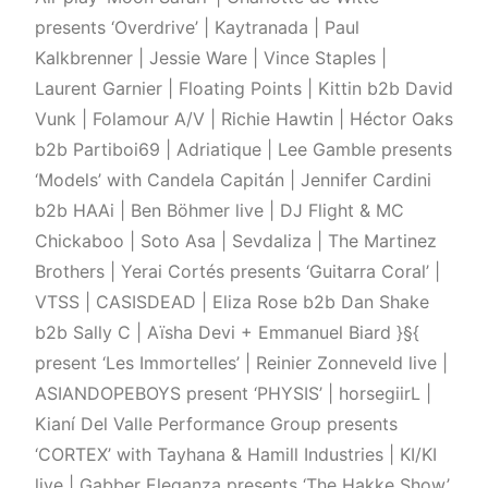
presents ‘Overdrive’ | Kaytranada | Paul
Kalkbrenner | Jessie Ware | Vince Staples |
Laurent Garnier | Floating Points | Kittin b2b David
Vunk | Folamour A/V | Richie Hawtin | Héctor Oaks
b2b Partiboi69 | Adriatique | Lee Gamble presents
‘Models’ with Candela Capitán | Jennifer Cardini
b2b HAAi | Ben Böhmer live | DJ Flight & MC
Chickaboo | Soto Asa | Sevdaliza | The Martinez
Brothers | Yerai Cortés presents ‘Guitarra Coral’ |
VTSS | CASISDEAD | Eliza Rose b2b Dan Shake
b2b Sally C | Aïsha Devi + Emmanuel Biard }§{
present ‘Les Immortelles’ | Reinier Zonneveld live |
ASIANDOPEBOYS present ‘PHYSIS’ | horsegiirL |
Kianí Del Valle Performance Group presents
‘CORTEX’ with Tayhana & Hamill Industries | KI/KI
live | Gabber Eleganza presents ‘The Hakke Show’