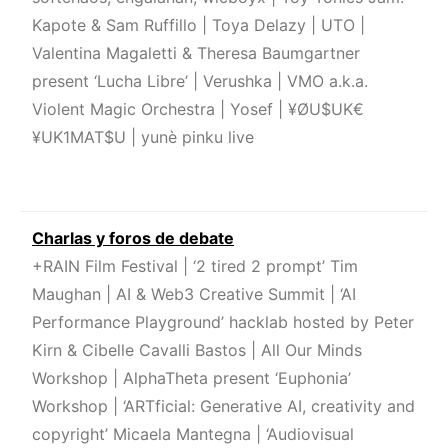
Kapote & Sam Ruffillo | Toya Delazy | UTO |
Valentina Magaletti & Theresa Baumgartner
present ‘Lucha Libre’ | Verushka | VMO a.k.a.
Violent Magic Orchestra | Yosef | ¥ØU$UK€
¥UK1MAT$U | yunè pinku live
Charlas y foros de debate
+RAIN Film Festival | ‘2 tired 2 prompt’ Tim
Maughan | AI & Web3 Creative Summit | ‘AI
Performance Playground’ hacklab hosted by Peter
Kirn & Cibelle Cavalli Bastos | All Our Minds
Workshop | AlphaTheta present ‘Euphonia’
Workshop | ‘ARTficial: Generative AI, creativity and
copyright’ Micaela Mantegna | ‘Audiovisual