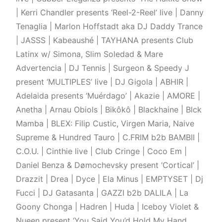
| Kerri Chandler presents ‘Reel-2-Reel’ live | Danny
Tenaglia | Marlon Hoffstadt aka DJ Daddy Trance
| JASSS | Kabeaushé | TAYHANA presents Club
Latinx w/ Simona, Slim Soledad & Mare
Advertencia | DJ Tennis | Surgeon & Speedy J
present ‘MULTIPLES’ live | DJ Gigola | ABHIR |
Adelaida presents ‘Muérdago’ | Akazie | AMORE |
Anetha | Arnau Obiols | Bikôkô | Blackhaine | Blck
Mamba | BLEX: Filip Custic, Virgen Maria, Naive
Supreme & Hundred Tauro | C.FRIM b2b BAMBII |
C.O.U. | Cinthie live | Club Cringe | Coco Em |
Daniel Benza & Dømochevsky present ‘Cortical’ |
Drazzit | Drea | Dyce | Ela Minus | EMPTYSET | Dj
Fucci | DJ Gatasanta | GAZZI b2b DALILA | La
Goony Chonga | Hadren | Huda | Iceboy Violet &
Nueen present ‘You Said You’d Hold My Hand