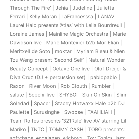
Through The Fire’ | Jehia | Judeline | Julietta
Ferrari | Kelly Moran | LaFrancesssa | LANAV |
Laurel Halo presents ‘Atlas’ with Leila Bourdreuil |
Loraine James | Mainline Magic Orchestra | Marie
Davidson live | Marie Montexier b2b Mor Elian |
Meritxell de Soto | moktar | Myriam Bleau & Nien
Tzu Weng present ‘Second Self’ | Natural Wonder
Beauty Concept | Octave One live | Olof Dreijer &
Diva Cruz (DJ + percussion set) | pablopablo |
Raxon | River Moon | Rob Clouth | Rumbler |
salute | Sepehr live | SHYBOI | Skin On Skin | Slim
Soledad | Spacer | Stacey Hotwaxx Hale b2b DJ
Paulette | Surusinghe | Swoose | TAAHLIAH |
Team Rolfes presents ‘321Rule’ live AV starring Lil
Mariko | TNTC | TOMMY CASH | TORO presents:
softchaos, engalanan, wicboyx | Toy Tonics Jam: