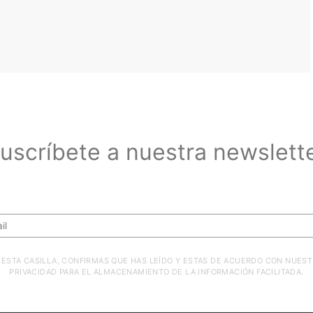
uscríbete a nuestra newslett
Suscríbete a nuestra newsletter
ESTA CASILLA, CONFIRMAS QUE HAS LEÍDO Y ESTAS DE ACUERDO CON NUEST
PRIVACIDAD PARA EL ALMACENAMIENTO DE LA INFORMACIÓN FACILITADA.