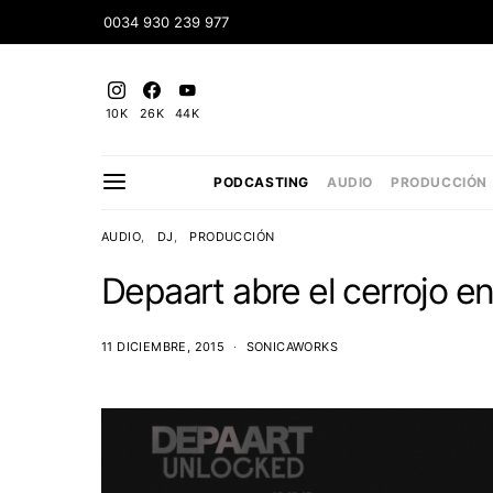
0034 930 239 977
10K
26K
44K
PODCASTING
AUDIO
PRODUCCIÓN
AUDIO
DJ
PRODUCCIÓN
Depaart abre el cerrojo e
11 DICIEMBRE, 2015
SONICAWORKS