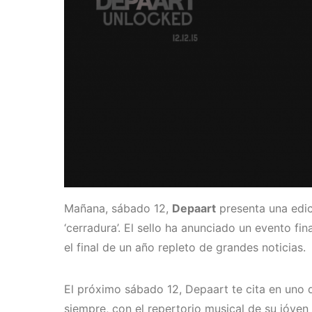
Mañana, sábado 12,
Depaart
presenta una edici
‘cerradura’. El sello ha anunciado un evento fin
el final de un año repleto de grandes noticias.
El próximo sábado 12, Depaart te cita en uno
siempre, con el repertorio musical de su jóven 