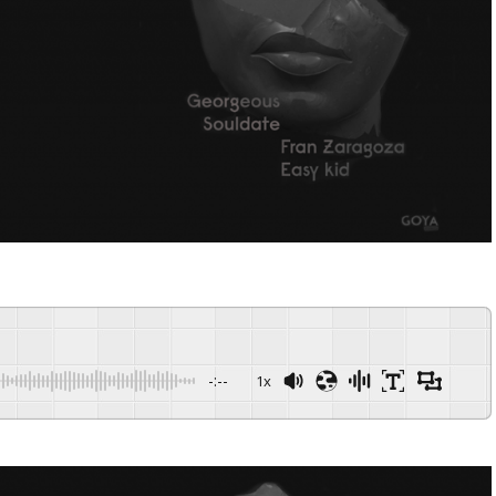
-:--
1x