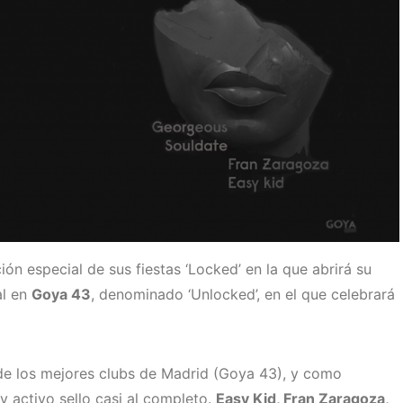
ón especial de sus fiestas ‘Locked’ en la que abrirá su
al en
Goya 43
, denominado ‘Unlocked’, en el que celebrará
 de los mejores clubs de Madrid (Goya 43), y como
y activo sello casi al completo.
Easy Kid, Fran Zaragoza,