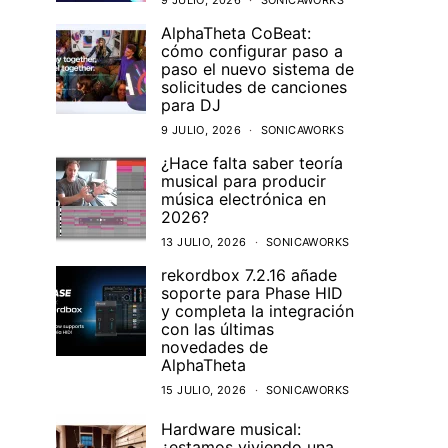
9 JULIO, 2026
SONICAWORKS
AlphaTheta CoBeat:
cómo configurar paso a
paso el nuevo sistema de
solicitudes de canciones
para DJ
9 JULIO, 2026
SONICAWORKS
¿Hace falta saber teoría
musical para producir
música electrónica en
2026?
13 JULIO, 2026
SONICAWORKS
rekordbox 7.2.16 añade
soporte para Phase HID
y completa la integración
con las últimas
novedades de
AlphaTheta
15 JULIO, 2026
SONICAWORKS
Hardware musical:
¿estamos viviendo una