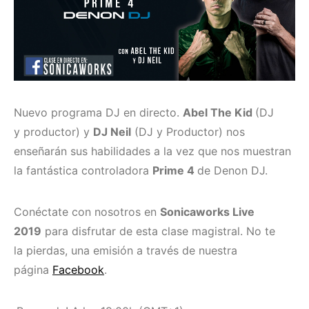
Nuevo programa DJ en directo.
Abel The Kid
(DJ
y productor) y
DJ Neil
(DJ y Productor) nos
enseñarán sus habilidades a la vez que nos muestran
la fantástica controladora
Prime 4
de Denon DJ.
Conéctate con nosotros en
Sonicaworks Live
2019
para disfrutar de esta clase magistral. No te
la pierdas, una emisión a través de nuestra
página
Facebook
.