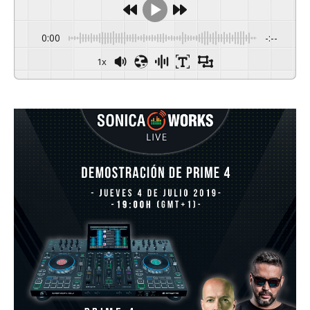
0:00
-:--
1x