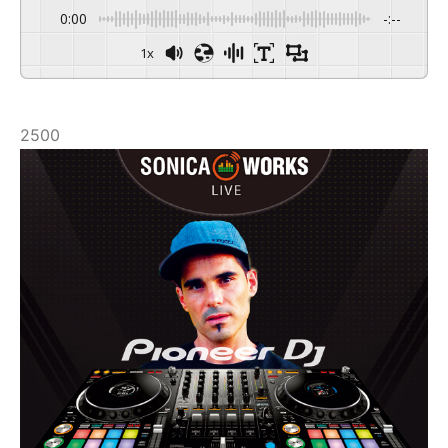
0:00
-:--
1x
2500