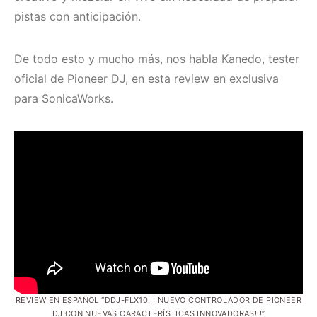
pistas con anticipación.
De todo esto y mucho más, nos habla Kanedo, tester
oficial de Pioneer DJ, en esta review en exclusiva
para SonicaWorks.
REVIEW EN ESPAÑOL “DDJ-FLX10: ¡¡NUEVO CONTROLADOR DE PIONEER
DJ CON NUEVAS CARACTERÍSTICAS INNOVADORAS!!!”