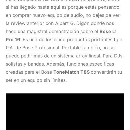
si has llegado hasta aquí es porque estás pensando
en comprar nuevo equipo de audio, no dejes de ver
la review anterior con Albert G. Digon donde nos
hace una magistral demostración sobre el
Bose L1
Pro 16.
Es uno de los cinco productos portátiles tipo
P.A. de Bose Profesional. Portable también, no se
puede pedir más de un sistema array lineal. Para DJs,
solistas y bandas. Además, funciones específicas
creadas para el Bose
ToneMatch T8S
convertirán tu
set en un equipo sin límites.