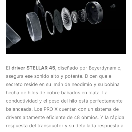
El
driver STELLAR 45
, diseñado por Beyerdynamic,
asegura ese sonido alto y potente. Dicen que el
secreto reside en su imán de neodimio y su bobina
hecha de hilos de cobre bañados en plata. La
conductividad y el peso del hilo está perfectamente
balanceada. Los PRO X cuentan con un sistema de
drivers altamente eficiente de 48 ohmios. Y la rápida
respuesta del transductor y su detallada respuesta a