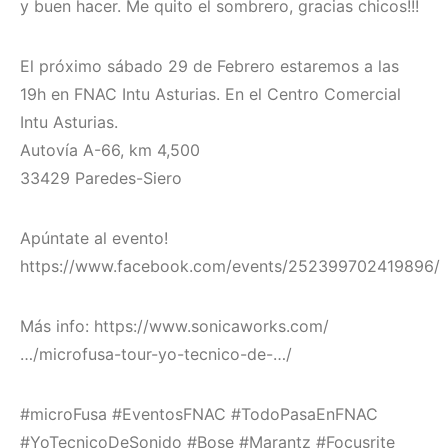
y buen hacer. Me quito el sombrero, gracias chicos!!!
El próximo sábado 29 de Febrero estaremos a las
19h en FNAC Intu Asturias. En el Centro Comercial
Intu Asturias.
Autovía A-66, km 4,500
33429 Paredes-Siero
Apúntate al evento!
https://www.facebook.com/events/252399702419896/
Más info: https://www.sonicaworks.com/
…/microfusa-tour-yo-tecnico-de-…/
#microFusa #EventosFNAC #TodoPasaEnFNAC
#YoTecnicoDeSonido #Bose #Marantz #Focusrite