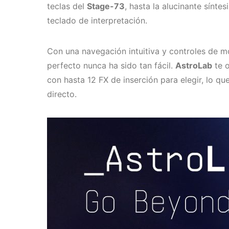
teclas del
Stage-73
, hasta la alucinante sínt
teclado de interpretación.
Con una navegación intuitiva y controles de mo
perfecto nunca ha sido tan fácil.
AstroLab
te o
con hasta 12 FX de inserción para elegir, lo q
directo.