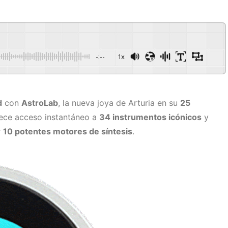
-:--
1x
d
con
AstroLab
, la nueva joya de Arturia en su
25
rece acceso instantáneo a
34 instrumentos icónicos
y
r
10 potentes motores de síntesis
.