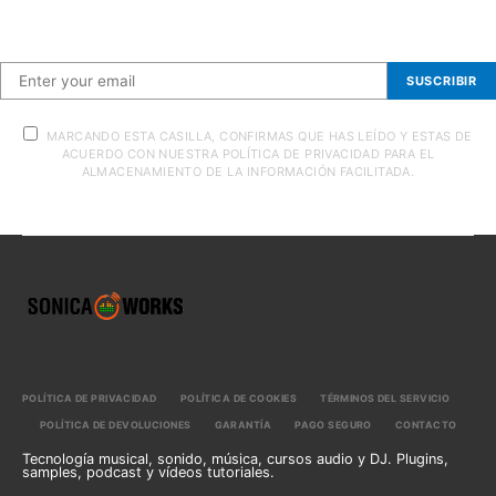
Suscríbete a nuestra newsletter
SUSCRIBIR
MARCANDO ESTA CASILLA, CONFIRMAS QUE HAS LEÍDO Y ESTAS DE
ACUERDO CON NUESTRA POLÍTICA DE PRIVACIDAD PARA EL
ALMACENAMIENTO DE LA INFORMACIÓN FACILITADA.
POLÍTICA DE PRIVACIDAD
POLÍTICA DE COOKIES
TÉRMINOS DEL SERVICIO
POLÍTICA DE DEVOLUCIONES
GARANTÍA
PAGO SEGURO
CONTACTO
Tecnología musical, sonido, música, cursos audio y DJ. Plugins,
samples, podcast y vídeos tutoriales.