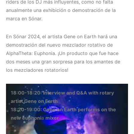
riders de los DJ más influyentes, como no falta
anualmente una exhibición o demostración de la
marca en Sónar.
En Sónar 2024, el artista Gene on Earth hará una
demostración del nuevo mezclador rotativo de
AlphaTheta: Euphonia. ¡Un producto que fue hace
dos meses una gran sorpresa para los amantes de
los mezcladores rotatorios!
18:00-18:20: Interview and Q&A with rotary
artist Gene on Earth
18:20-19:00: Gene on Earth performs on the
new euphoni
a
mixer