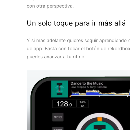
con otra perspectiva.
Un solo toque para ir más allá
Y si más adelante quieres seguir aprendiendo
de app. Basta con tocar el botón de rekordbo
puedes avanzar a tu ritmo.