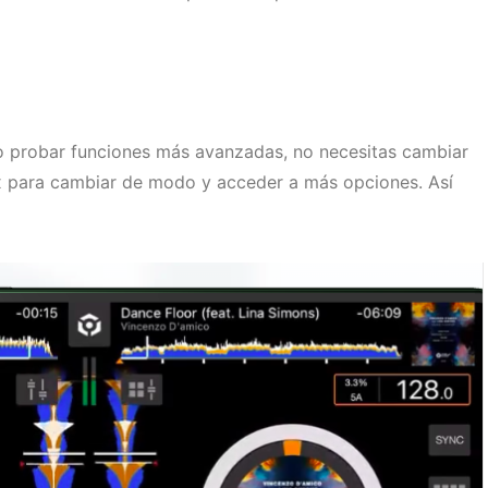
 o probar funciones más avanzadas, no necesitas cambiar
x para cambiar de modo y acceder a más opciones. Así