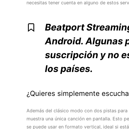
necesitas tener cuenta en alguno de estos servi
Beatport Streaming
Android. Algunas 
suscripción y no e
los países.
¿Quieres simplemente escucha
Además del clásico modo con dos pistas para 
muestra una única canción en pantalla. Esto p
se puede usar en formato vertical, ideal si e