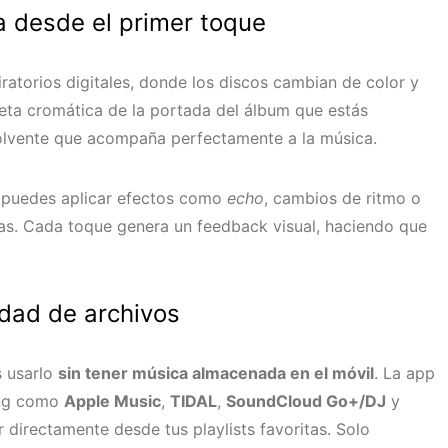
a desde el primer toque
iratorios digitales, donde los discos cambian de color y
aleta cromática de la portada del álbum que estás
olvente que acompaña perfectamente a la música.
a puedes aplicar efectos como
echo
, cambios de ritmo o
as. Cada toque genera un feedback visual, haciendo que
idad de archivos
s usarlo
sin tener música almacenada en el móvil
. La app
ing como
Apple Music
,
TIDAL
,
SoundCloud Go+/DJ
y
r directamente desde tus playlists favoritas. Solo