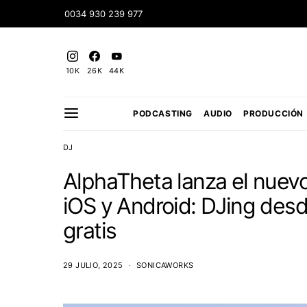
0034 930 239 977
10K
26K
44K
PODCASTING
AUDIO
PRODUCCIÓN
DJ
AlphaTheta lanza el nuev
iOS y Android: DJing desd
gratis
29 JULIO, 2025
SONICAWORKS