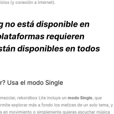
cios (y conexión a internet).
 no está disponible en
plataformas requieren
stán disponibles en todos
r? Usa el modo Single
mezclar, rekordbox Lite incluye un
modo Single
, que
ermite explorar más a fondo los matices de un solo tema, y
stás en movimiento o simplemente quieres escuchar música