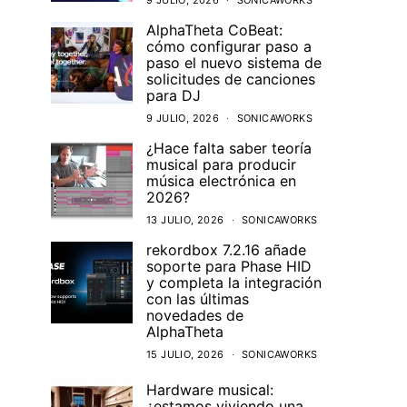
9 JULIO, 2026
SONICAWORKS
AlphaTheta CoBeat:
cómo configurar paso a
paso el nuevo sistema de
solicitudes de canciones
para DJ
9 JULIO, 2026
SONICAWORKS
¿Hace falta saber teoría
musical para producir
música electrónica en
2026?
13 JULIO, 2026
SONICAWORKS
rekordbox 7.2.16 añade
soporte para Phase HID
y completa la integración
con las últimas
novedades de
AlphaTheta
15 JULIO, 2026
SONICAWORKS
Hardware musical:
¿estamos viviendo una