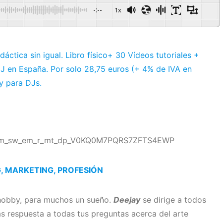
-:--
1x
ctica sin igual. Libro físico+ 30 Vídeos tutoriales +
l DJ en España. Por solo 28,75 euros (+ 4% de IVA en
y para DJs.
f=cm_sw_em_r_mt_dp_V0KQ0M7PQRS7ZFTS4EWP
, MARKETING, PROFESIÓN
 hobby, para muchos un sueño.
Deejay
se dirige a todos
arás respuesta a todas tus preguntas acerca del arte