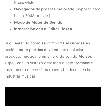
Press Glide)
Navegador de presets mejorado
(soporte para
hasta 2048 presets)
Modo de Motor de Sonido
Integración con el Editor Haken
Si quieres ver cómo se comporta el Osmose en
acción,
no te pierdas el vídeo
con el pianista,
productor musical e ingeniero de sonido
Moisés
Urpi
. Echa un vistazo detallado a este fascinante
instrumento que está marcando tendencia en la
industria musical.