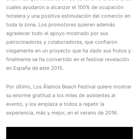
cuales ayudaron a alcanzar el 100% de ocupación
hotelera y una positiva estimulación del comercio en
toda la zona. Los promotores quieren además
agradecer todo el apoyo mostrado por sus
patrocinadores y colaboradores, que confiaron
ciegamente en un proyecto que ha dado sus frutos y
finalmente se ha convertido en el festival revelación
en España de este 2015.
Por último, Los Álamos Beach Festival quiere mostrar
su enorme gratitud a los miles de asistentes al
evento, y los emplaza a todos a repetir la
experiencia, más y mejor, en el verano de 2016.