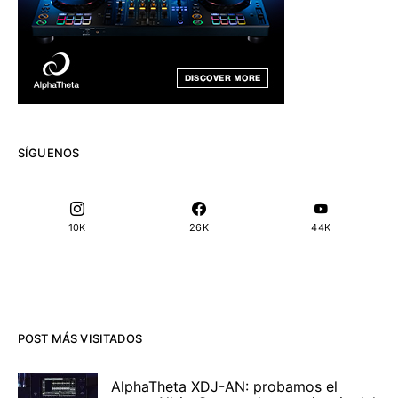
SÍGUENOS
10K
26K
44K
POST MÁS VISITADOS
AlphaTheta XDJ-AN: probamos el