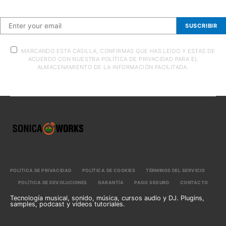
SUSCRIBIR
MARCANDO ESTA CASILLA, CONFIRMAS QUE HAS LEÍDO Y ESTAS DE
ACUERDO CON NUESTRA POLÍTICA DE PRIVACIDAD PARA EL
ALMACENAMIENTO DE LA INFORMACIÓN FACILITADA.
POLÍTICA DE PRIVACIDAD
POLÍTICA DE COOKIES
TÉRMINOS DEL SERVICIO
POLÍTICA DE DEVOLUCIONES
GARANTÍA
PAGO SEGURO
CONTACTO
Tecnología musical, sonido, música, cursos audio y DJ. Plugins,
samples, podcast y vídeos tutoriales.