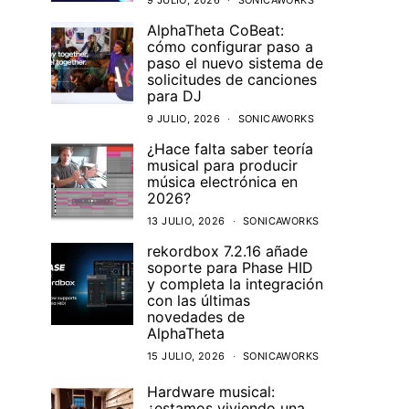
9 JULIO, 2026
SONICAWORKS
AlphaTheta CoBeat:
cómo configurar paso a
paso el nuevo sistema de
solicitudes de canciones
para DJ
9 JULIO, 2026
SONICAWORKS
¿Hace falta saber teoría
musical para producir
música electrónica en
2026?
13 JULIO, 2026
SONICAWORKS
rekordbox 7.2.16 añade
soporte para Phase HID
y completa la integración
con las últimas
novedades de
AlphaTheta
15 JULIO, 2026
SONICAWORKS
Hardware musical:
¿estamos viviendo una