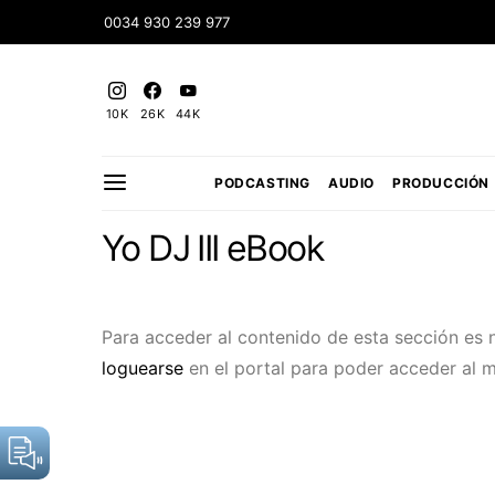
0034 930 239 977
10K
26K
44K
PODCASTING
AUDIO
PRODUCCIÓN
Yo DJ III eBook
Para acceder al contenido de esta sección es 
loguearse
en el portal para poder acceder al 