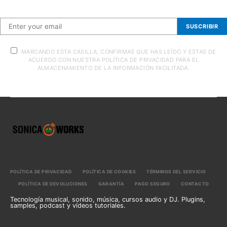
SUSCRIBIR
MARCANDO ESTA CASILLA, CONFIRMAS QUE HAS LEÍDO Y ESTAS DE
ACUERDO CON NUESTRA POLÍTICA DE PRIVACIDAD PARA EL
ALMACENAMIENTO DE LA INFORMACIÓN FACILITADA.
POLÍTICA DE PRIVACIDAD
POLÍTICA DE COOKIES
TÉRMINOS DEL SERVICIO
POLÍTICA DE DEVOLUCIONES
GARANTÍA
PAGO SEGURO
CONTACTO
Tecnología musical, sonido, música, cursos audio y DJ. Plugins,
samples, podcast y vídeos tutoriales.