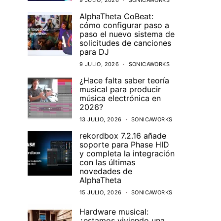
9 JULIO, 2026
SONICAWORKS
AlphaTheta CoBeat:
cómo configurar paso a
paso el nuevo sistema de
solicitudes de canciones
para DJ
9 JULIO, 2026
SONICAWORKS
¿Hace falta saber teoría
musical para producir
música electrónica en
2026?
13 JULIO, 2026
SONICAWORKS
rekordbox 7.2.16 añade
soporte para Phase HID
y completa la integración
con las últimas
novedades de
AlphaTheta
15 JULIO, 2026
SONICAWORKS
Hardware musical:
¿estamos viviendo una