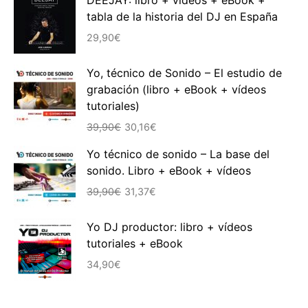
tabla de la historia del DJ en España
29,90
€
Yo, técnico de Sonido – El estudio de
grabación (libro + eBook + vídeos
tutoriales)
El
El
39,90
€
30,16
€
precio
precio
Yo técnico de sonido – La base del
original
actual
sonido. Libro + eBook + vídeos
era:
es:
El
El
39,90€.
30,16€.
39,90
€
31,37
€
precio
precio
original
actual
Yo DJ productor: libro + vídeos
era:
es:
tutoriales + eBook
39,90€.
31,37€.
34,90
€