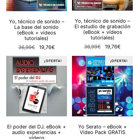
AÑADIR AL CARRITO
AÑADIR AL CARRITO
Yo, técnico de sonido –
Yo, técnico de sonido –
El estudio de grabación
La base del sonido
(eBook + vídeos
(eBook + vídeos
tutoriales)
tutoriales)
El
El
36,99
€
19,76
€
El
El
36,99
€
19,76
€
precio
precio
precio
precio
original
actual
original
¡OFERTA!
actual
¡OFERTA!
era:
es:
era:
es:
36,99€.
19,76€.
36,99€.
19,76€.
AÑADIR AL CARRITO
AÑADIR AL CARRITO
El poder del DJ. eBook +
Yo Serato – eBook +
audio experiencias +
Video Pack GRATIS
vídeos