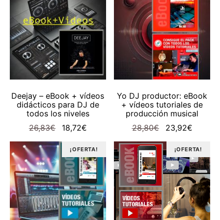
AÑADIR AL CARRITO
AÑADIR AL CARRITO
Deejay – eBook + vídeos
Yo DJ productor: eBook
didácticos para DJ de
+ vídeos tutoriales de
todos los niveles
producción musical
El
El
El
El
26,83
€
18,72
€
28,80
€
23,92
€
precio
precio
precio
precio
original
¡OFERTA!
actual
original
¡OFERTA!
actual
era:
es:
era:
es:
26,83€.
18,72€.
28,80€.
23,92€