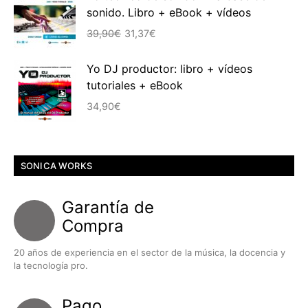
sonido. Libro + eBook + vídeos
era:
es:
El
El
39,90€.
30,16€.
39,90
€
31,37
€
precio
precio
original
actual
Yo DJ productor: libro + vídeos
era:
es:
tutoriales + eBook
39,90€.
31,37€.
34,90
€
SONICA WORKS
Garantía de
Compra
20 años de experiencia en el sector de la música, la docencia y
la tecnología pro.
Pago