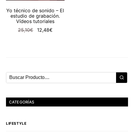
AÑADIR AL CARRITO
Yo técnico de sonido – El
estudio de grabación.
Vídeos tutoriales
El
El
25,10
€
12,48
€
precio
precio
original
actual
era:
es:
25,10€.
12,48€.
CATEGORÍAS
LIFESTYLE