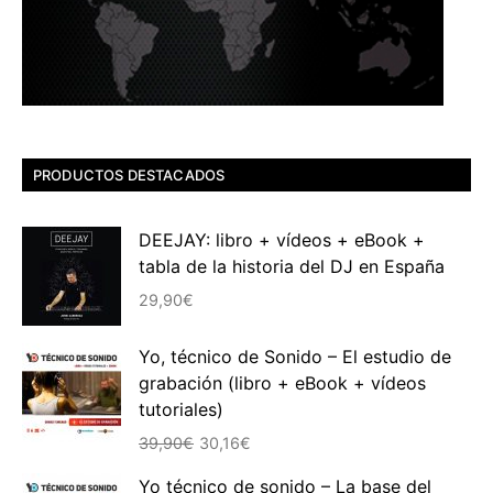
PRODUCTOS DESTACADOS
DEEJAY: libro + vídeos + eBook +
tabla de la historia del DJ en España
29,90
€
Yo, técnico de Sonido – El estudio de
grabación (libro + eBook + vídeos
tutoriales)
El
El
39,90
€
30,16
€
precio
precio
Yo técnico de sonido – La base del
original
actual