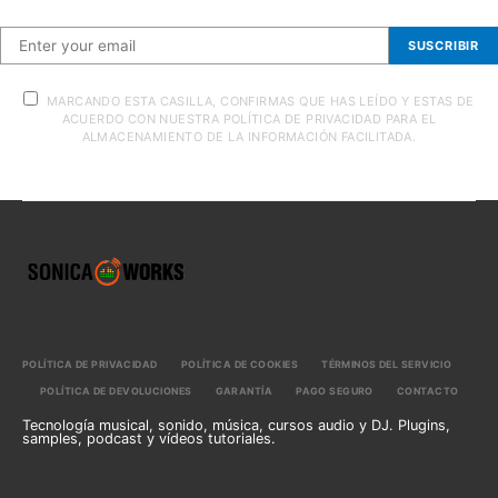
SUSCRIBIR
MARCANDO ESTA CASILLA, CONFIRMAS QUE HAS LEÍDO Y ESTAS DE
ACUERDO CON NUESTRA POLÍTICA DE PRIVACIDAD PARA EL
ALMACENAMIENTO DE LA INFORMACIÓN FACILITADA.
POLÍTICA DE PRIVACIDAD
POLÍTICA DE COOKIES
TÉRMINOS DEL SERVICIO
POLÍTICA DE DEVOLUCIONES
GARANTÍA
PAGO SEGURO
CONTACTO
Tecnología musical, sonido, música, cursos audio y DJ. Plugins,
samples, podcast y vídeos tutoriales.