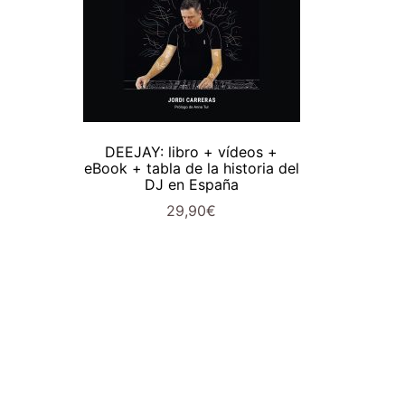
AÑADIR AL CARRITO
DEEJAY: libro + vídeos +
eBook + tabla de la historia del
DJ en España
29,90
€