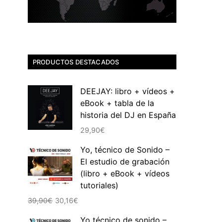
PRODUCTOS DESTACADOS
DEEJAY: libro + vídeos +
eBook + tabla de la
historia del DJ en España
29,90
€
Yo, técnico de Sonido –
El estudio de grabación
(libro + eBook + vídeos
tutoriales)
El
El
39,90
€
30,16
€
precio
precio
Yo técnico de sonido –
original
actual