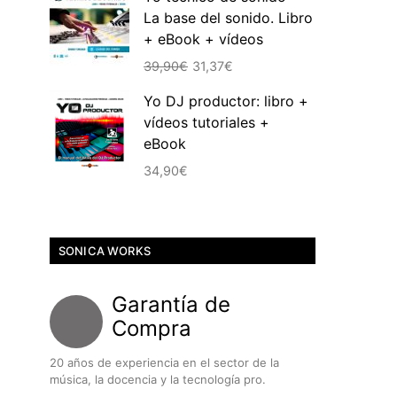
La base del sonido. Libro
era:
es:
+ eBook + vídeos
39,90€.
30,16€.
El
El
39,90
€
31,37
€
precio
precio
Yo DJ productor: libro +
original
actual
vídeos tutoriales +
era:
es:
eBook
39,90€.
31,37€.
34,90
€
SONICA WORKS
Garantía de
Compra
20 años de experiencia en el sector de la
música, la docencia y la tecnología pro.