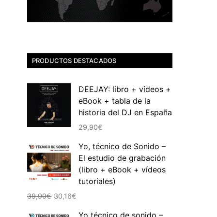
PRODUCTOS DESTACADOS
DEEJAY: libro + vídeos +
eBook + tabla de la
historia del DJ en España
29,90
€
Yo, técnico de Sonido –
El estudio de grabación
(libro + eBook + vídeos
tutoriales)
El
El
39,90
€
30,16
€
precio
precio
Yo técnico de sonido –
original
actual