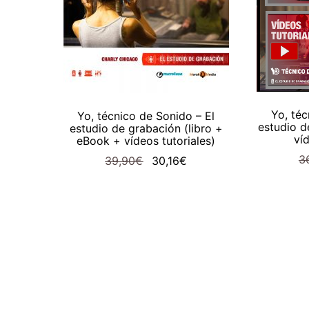
AÑ
AÑADIR AL CARRITO
Yo, téc
Yo, técnico de Sonido – El
estudio d
estudio de grabación (libro +
víd
eBook + vídeos tutoriales)
3
El
El
39,90
€
30,16
€
precio
precio
original
actual
era:
es:
39,90€.
30,16€.