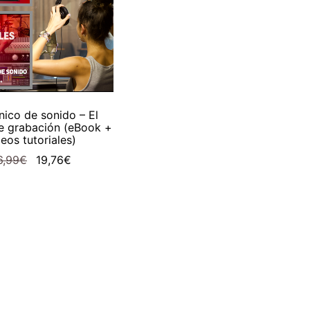
ADIR AL CARRITO
nico de sonido – El
e grabación (eBook +
eos tutoriales)
El
El
6,99
€
19,76
€
precio
precio
original
actual
era:
es:
36,99€.
19,76€.