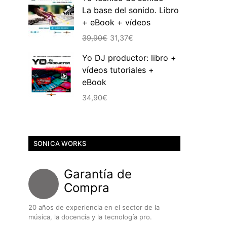
La base del sonido. Libro
era:
es:
+ eBook + vídeos
39,90€.
30,16€.
El
El
39,90
€
31,37
€
precio
precio
Yo DJ productor: libro +
original
actual
vídeos tutoriales +
era:
es:
eBook
39,90€.
31,37€.
34,90
€
SONICA WORKS
Garantía de
Compra
20 años de experiencia en el sector de la
música, la docencia y la tecnología pro.