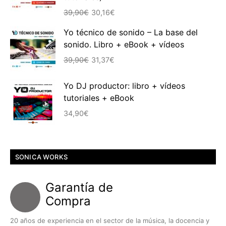
El
El
39,90
€
30,16
€
precio
precio
Yo técnico de sonido – La base del
original
actual
sonido. Libro + eBook + vídeos
era:
es:
El
El
39,90€.
30,16€.
39,90
€
31,37
€
precio
precio
original
actual
Yo DJ productor: libro + vídeos
era:
es:
tutoriales + eBook
39,90€.
31,37€.
34,90
€
SONICA WORKS
Garantía de
Compra
20 años de experiencia en el sector de la música, la docencia y