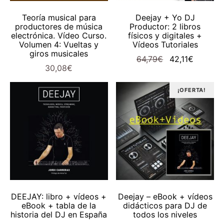
AÑADIR AL CARRITO
AÑADIR AL CARRITO
Teoría musical para
Deejay + Yo DJ
productores de música
Productor: 2 libros
electrónica. Vídeo Curso.
físicos y digitales +
Volumen 4: Vueltas y
Vídeos Tutoriales
giros musicales
El
El
64,79
€
42,11
€
30,08
€
precio
precio
original
actual
¡OFERTA!
era:
es:
64,79€.
42,11€.
AÑADIR AL CARRITO
AÑADIR AL CARRITO
DEEJAY: libro + vídeos +
Deejay – eBook + vídeos
eBook + tabla de la
didácticos para DJ de
historia del DJ en España
todos los niveles