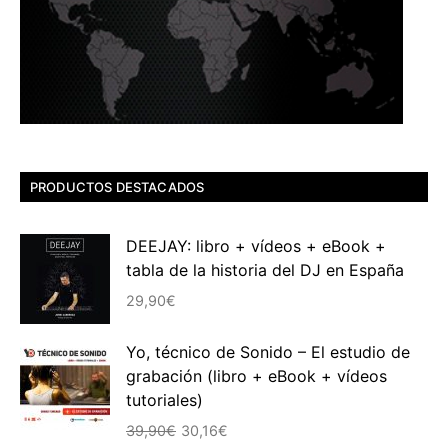
PRODUCTOS DESTACADOS
DEEJAY: libro + vídeos + eBook +
tabla de la historia del DJ en España
29,90
€
Yo, técnico de Sonido – El estudio de
grabación (libro + eBook + vídeos
tutoriales)
El
El
39,90
€
30,16
€
precio
precio