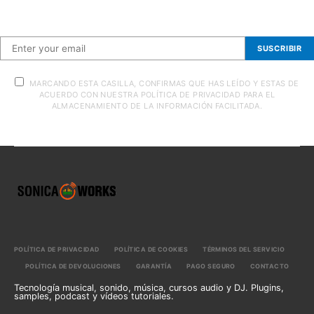
Suscríbete a nuestra newsletter
SUSCRIBIR
MARCANDO ESTA CASILLA, CONFIRMAS QUE HAS LEÍDO Y ESTAS DE
ACUERDO CON NUESTRA POLÍTICA DE PRIVACIDAD PARA EL
ALMACENAMIENTO DE LA INFORMACIÓN FACILITADA.
POLÍTICA DE PRIVACIDAD
POLÍTICA DE COOKIES
TÉRMINOS DEL SERVICIO
POLÍTICA DE DEVOLUCIONES
GARANTÍA
PAGO SEGURO
CONTACTO
Tecnología musical, sonido, música, cursos audio y DJ. Plugins,
samples, podcast y vídeos tutoriales.