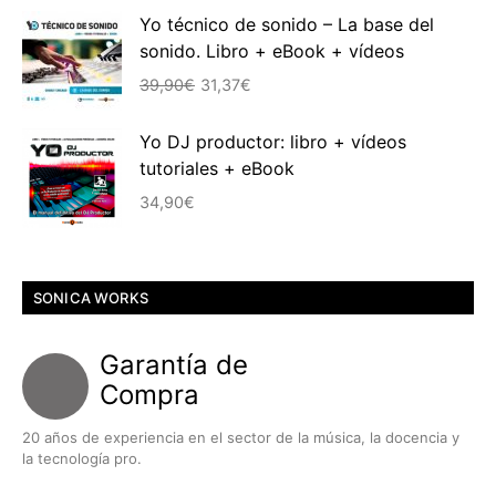
Yo técnico de sonido – La base del
original
actual
sonido. Libro + eBook + vídeos
era:
es:
El
El
39,90€.
30,16€.
39,90
€
31,37
€
precio
precio
original
actual
Yo DJ productor: libro + vídeos
era:
es:
tutoriales + eBook
39,90€.
31,37€.
34,90
€
SONICA WORKS
Garantía de
Compra
20 años de experiencia en el sector de la música, la docencia y
la tecnología pro.