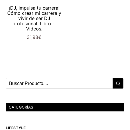
AÑADIR AL CARRITO
¡DJ, impulsa tu carrera!
Cómo crear mi carrera y
vivir de ser DJ
profesional. Libro +
Vídeos.
31,98
€
CATEGORÍAS
LIFESTYLE