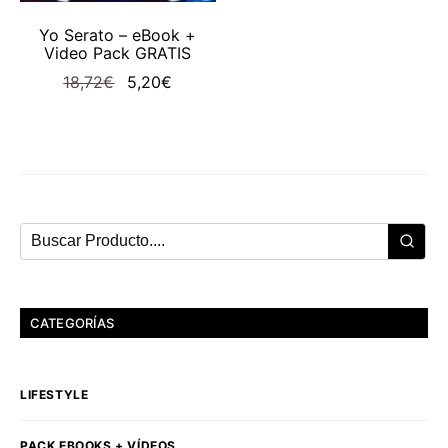
AÑADIR AL CARRITO
Yo Serato – eBook +
Video Pack GRATIS
El
El
18,72
€
5,20
€
precio
precio
original
actual
era:
es:
18,72€.
5,20€.
CATEGORÍAS
LIFESTYLE
PACK EBOOKS + VÍDEOS