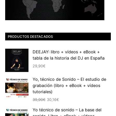
PRODUCTOS DESTACADOS
DEEJAY: libro + vídeos + eBook +
tabla de la historia del DJ en España
29,90
€
Yo, técnico de Sonido – El estudio de
grabación (libro + eBook + vídeos
tutoriales)
El
El
39,90
€
30,16
€
precio
precio
Yo técnico de sonido – La base del
original
actual