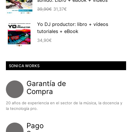
sonido. Libro + eBook + vídeos
era:
es:
El
El
39,90€.
30,16€.
39,90
€
31,37
€
precio
precio
original
actual
Yo DJ productor: libro + vídeos
era:
es:
tutoriales + eBook
39,90€.
31,37€.
34,90
€
SONICA WORKS
Garantía de
Compra
20 años de experiencia en el sector de la música, la docencia y
la tecnología pro.
Pago