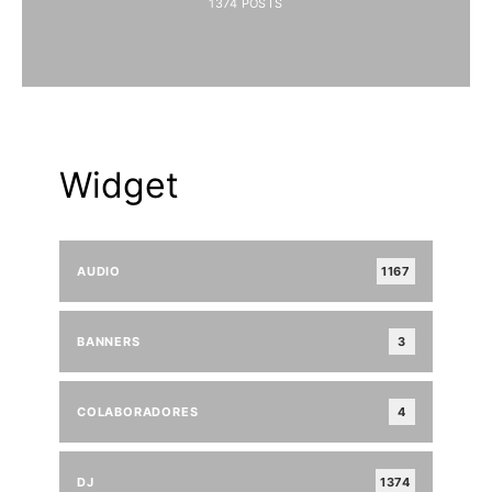
1374
POSTS
Widget
AUDIO
1167
BANNERS
3
COLABORADORES
4
DJ
1374