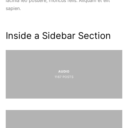
lacinia leo posuere, rhoncus felis. Aliquam et elit
sapien.
Inside a Sidebar Section
AUDIO
1167
POSTS