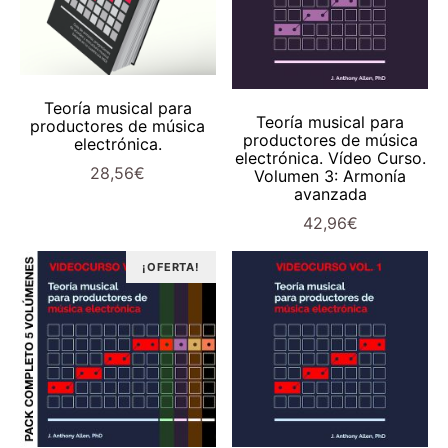
AÑADIR AL CARRITO
Teoría musical para
AÑADIR AL CARRITO
Teoría musical para
productores de música
productores de música
electrónica.
electrónica. Vídeo Curso.
28,56
€
Volumen 3: Armonía
avanzada
42,96
€
¡OFERTA!