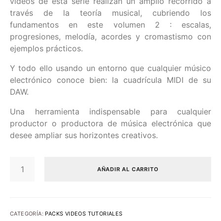
vídeos de esta serie realizan un amplio recorrido a
través de la teoría musical, cubriendo los
fundamentos en este volumen 2 : escalas,
progresiones, melodía, acordes y cromastismo con
ejemplos prácticos.
Y todo ello usando un entorno que cualquier músico
electrónico conoce bien: la cuadrícula MIDI de su
DAW.
Una herramienta indispensable para cualquier
productor o productora de música electrónica que
desee ampliar sus horizontes creativos.
TEORÍA
MUSICAL
AÑADIR AL CARRITO
PARA
PRODUCTORES
DE
MÚSICA
ELECTRÓNICA.
CATEGORÍA:
PACKS VIDEOS TUTORIALES
VÍDEO