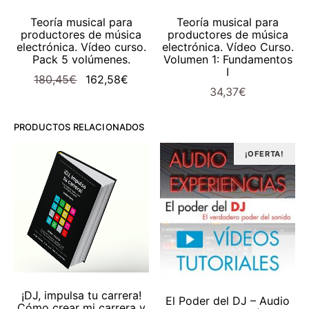
AÑADIR AL CARRITO
AÑADIR AL CARRITO
Teoría musical para
Teoría musical para
productores de música
productores de música
electrónica. Vídeo curso.
electrónica. Vídeo Curso.
Pack 5 volúmenes.
Volumen 1: Fundamentos
I
El
El
180,45
€
162,58
€
34,37
€
precio
precio
original
actual
PRODUCTOS RELACIONADOS
era:
es:
180,45€.
162,58€.
¡OFERTA!
AÑADIR AL CARRITO
¡DJ, impulsa tu carrera!
AÑADIR AL CARRITO
El Poder del DJ – Audio
Cómo crear mi carrera y