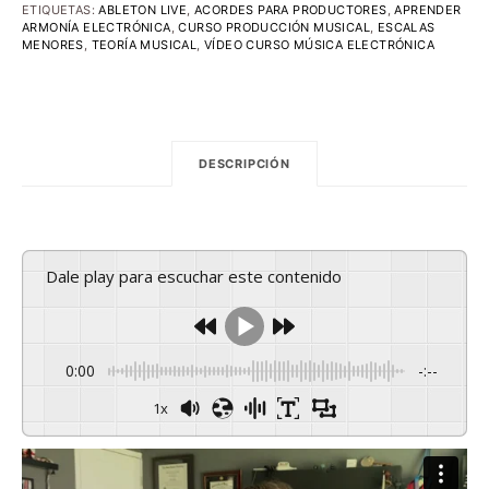
CURSO.
ETIQUETAS:
ABLETON LIVE
,
ACORDES PARA PRODUCTORES
,
APRENDER
VOLUMEN
ARMONÍA ELECTRÓNICA
,
CURSO PRODUCCIÓN MUSICAL
,
ESCALAS
2:
MENORES
,
TEORÍA MUSICAL
,
VÍDEO CURSO MÚSICA ELECTRÓNICA
FUNDAMENTOS
II
CANTIDAD
DESCRIPCIÓN
Dale play para escuchar este contenido
0:00
-:--
1x