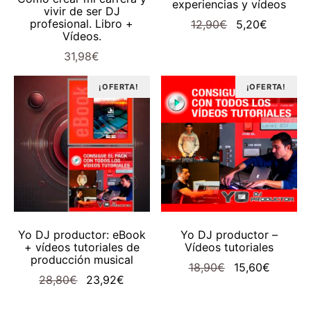
experiencias y vídeos
vivir de ser DJ
El
El
profesional. Libro +
12,90
€
5,20
€
Vídeos.
precio
precio
31,98
€
original
actual
era:
es:
¡OFERTA!
¡OFERTA!
12,90€.
5,20€.
AÑADIR AL CARRITO
AÑADIR AL CARRITO
Yo DJ productor: eBook
Yo DJ productor –
+ vídeos tutoriales de
Vídeos tutoriales
producción musical
El
El
18,90
€
15,60
€
El
El
28,80
€
23,92
€
precio
precio
precio
precio
original
actual