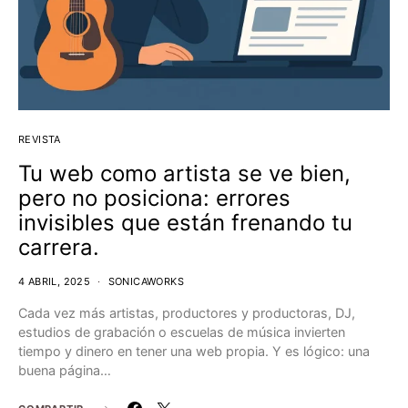
REVISTA
Tu web como artista se ve bien,
pero no posiciona: errores
invisibles que están frenando tu
carrera.
4 ABRIL, 2025
SONICAWORKS
Cada vez más artistas, productores y productoras, DJ,
estudios de grabación o escuelas de música invierten
tiempo y dinero en tener una web propia. Y es lógico: una
buena página…