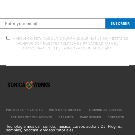
Suscríbete a nuestra newsletter
SUSCRIBIR
MARCANDO ESTA CASILLA, CONFIRMAS QUE HAS LEÍDO Y ESTAS DE
ACUERDO CON NUESTRA POLÍTICA DE PRIVACIDAD PARA EL
ALMACENAMIENTO DE LA INFORMACIÓN FACILITADA.
POLÍTICA DE PRIVACIDAD
POLÍTICA DE COOKIES
TÉRMINOS DEL SERVICIO
POLÍTICA DE DEVOLUCIONES
GARANTÍA
PAGO SEGURO
CONTACTO
Tecnología musical, sonido, música, cursos audio y DJ. Plugins,
samples, podcast y vídeos tutoriales.