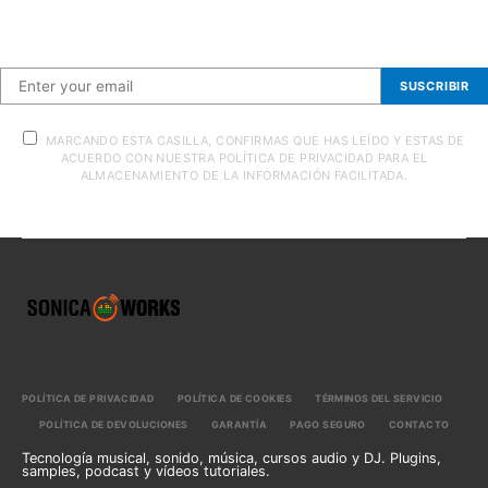
Suscríbete a nuestra newsletter
SUSCRIBIR
MARCANDO ESTA CASILLA, CONFIRMAS QUE HAS LEÍDO Y ESTAS DE
ACUERDO CON NUESTRA POLÍTICA DE PRIVACIDAD PARA EL
ALMACENAMIENTO DE LA INFORMACIÓN FACILITADA.
POLÍTICA DE PRIVACIDAD
POLÍTICA DE COOKIES
TÉRMINOS DEL SERVICIO
POLÍTICA DE DEVOLUCIONES
GARANTÍA
PAGO SEGURO
CONTACTO
Tecnología musical, sonido, música, cursos audio y DJ. Plugins,
samples, podcast y vídeos tutoriales.