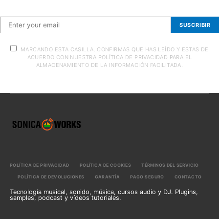
SUSCRIBIR
MARCANDO ESTA CASILLA, CONFIRMAS QUE HAS LEÍDO Y ESTAS DE
ACUERDO CON NUESTRA POLÍTICA DE PRIVACIDAD PARA EL
ALMACENAMIENTO DE LA INFORMACIÓN FACILITADA.
POLÍTICA DE PRIVACIDAD
POLÍTICA DE COOKIES
TÉRMINOS DEL SERVICIO
POLÍTICA DE DEVOLUCIONES
GARANTÍA
PAGO SEGURO
CONTACTO
Tecnología musical, sonido, música, cursos audio y DJ. Plugins,
samples, podcast y vídeos tutoriales.