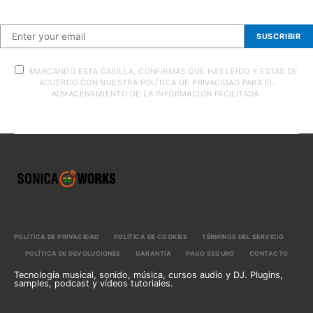
SUSCRIBIR
MARCANDO ESTA CASILLA, CONFIRMAS QUE HAS LEÍDO Y ESTAS DE
ACUERDO CON NUESTRA POLÍTICA DE PRIVACIDAD PARA EL
ALMACENAMIENTO DE LA INFORMACIÓN FACILITADA.
POLÍTICA DE PRIVACIDAD
POLÍTICA DE COOKIES
TÉRMINOS DEL SERVICIO
POLÍTICA DE DEVOLUCIONES
GARANTÍA
PAGO SEGURO
CONTACTO
Tecnología musical, sonido, música, cursos audio y DJ. Plugins,
samples, podcast y vídeos tutoriales.