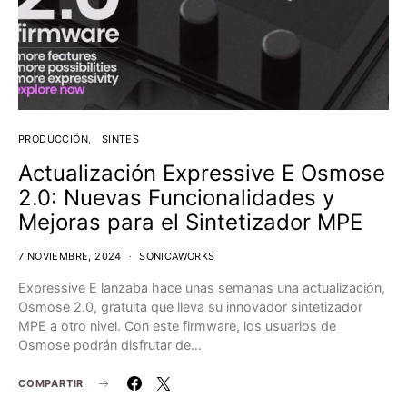
PRODUCCIÓN
SINTES
Actualización Expressive E Osmose
2.0: Nuevas Funcionalidades y
Mejoras para el Sintetizador MPE
7 NOVIEMBRE, 2024
SONICAWORKS
Expressive E lanzaba hace unas semanas una actualización,
Osmose 2.0, gratuita que lleva su innovador sintetizador
MPE a otro nivel. Con este firmware, los usuarios de
Osmose podrán disfrutar de…
COMPARTIR