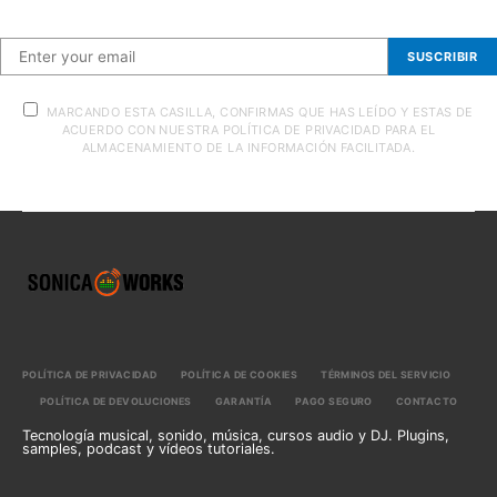
SUSCRIBIR
MARCANDO ESTA CASILLA, CONFIRMAS QUE HAS LEÍDO Y ESTAS DE
ACUERDO CON NUESTRA POLÍTICA DE PRIVACIDAD PARA EL
ALMACENAMIENTO DE LA INFORMACIÓN FACILITADA.
POLÍTICA DE PRIVACIDAD
POLÍTICA DE COOKIES
TÉRMINOS DEL SERVICIO
POLÍTICA DE DEVOLUCIONES
GARANTÍA
PAGO SEGURO
CONTACTO
Tecnología musical, sonido, música, cursos audio y DJ. Plugins,
samples, podcast y vídeos tutoriales.